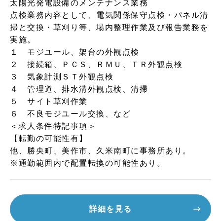
太陽光発電設備のメンテナンス業務
点検業務内容として、電気関係保守点検・パネル清
掃と交換・草刈り等、場内整理作業及び報告業務を
実施。
１ モジユール、架台の外観点検
２ 接続箱、ＰＣＳ、ＲＭＵ、ＴＲ外観点検
３ 気象計測ＳＴ外観点検
４ 管理道、排水溝外観点検、清掃
５ サイト草刈作業
６ 不良モジユール交換、など
＜求人条件特記事項＞
【転勤の可能性有】
他、勝央町、美作市、久米南町に事務所あり。
※通勤範囲内で配置転換の可能性あり。
詳細を見る