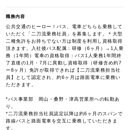
職務内容
公共交通のヒーロー！バス、電車どちらも乗務して
いただく「二刀流乗務社員」を募集します。＊大型
二種免許をお持ちでない方は制度を利用し資格取得
頂きます。入社後バス配属：研修（6ヶ月）→1人乗
務（1年間）電車の資格取得：バス1人乗務1年間終
了直後の1月・7月に異動し資格取得（研修含め約7
ー8ヶ月）免許が取得できれば【二刀流乗務担当社
員】として認定され、約6ヶ月は路面電車に乗務い
ただきます。
*バス事業部 岡山・桑野・津高営業所への転勤あ
り。
*二刀流乗務担当社員認定以降は約6ヶ月のスパンで
路線バスと路面電車を交互に乗務していただきま
す。