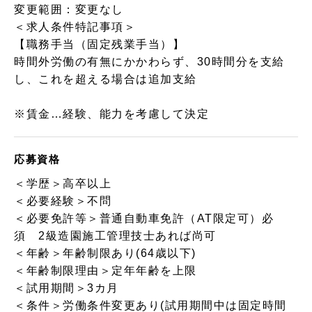
変更範囲：変更なし
＜求人条件特記事項＞
【職務手当（固定残業手当）】
時間外労働の有無にかかわらず、30時間分を支給
し、これを超える場合は追加支給
※賃金…経験、能力を考慮して決定
応募資格
＜学歴＞高卒以上
＜必要経験＞不問
＜必要免許等＞普通自動車免許（AT限定可）必
須 2級造園施工管理技士あれば尚可
＜年齢＞年齢制限あり(64歳以下)
＜年齢制限理由＞定年年齢を上限
＜試用期間＞3カ月
＜条件＞労働条件変更あり(試用期間中は固定時間