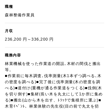
職種
森林整備作業員
月収
236,200 円～336,200 円
職務内容
林業機械を使った作業道の開設､木材の間伐と搬出
等。
■作業前に毎木調査､伐率測量(木1本ずつ調べる､木
の密度を調べる)■完了後に伐率測量(木の密度を調
べる)■道付け(重機が通る作業道をつくる)■伐倒(木
を切り倒す)■集材(長い木を丸太にして1か所に集め
る)■搬出(山から木を出す、ﾄﾗｯｸで集積所に運ぶ)■
木育ｲﾍﾞﾝﾄ、林業体験の先生役(目の前で丸太を切