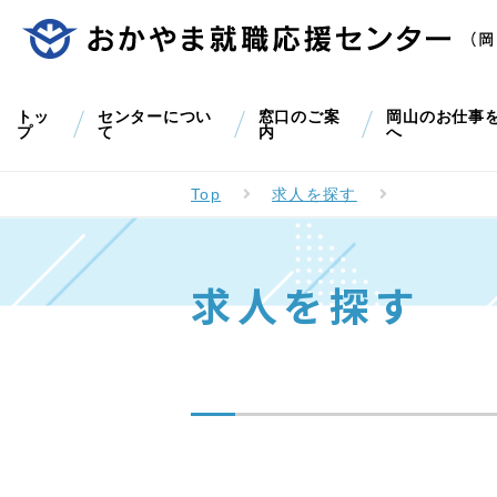
トッ
センターについ
窓口のご案
岡山のお仕事
プ
て
内
へ
Top
求人を探す
求人を探す