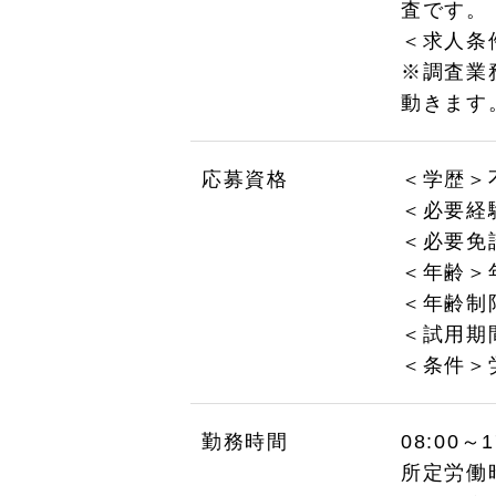
査です。
＜求人条
※調査業
動きます
応募資格
＜学歴＞
＜必要経
＜必要免
＜年齢＞
＜年齢制
＜試用期
＜条件＞
勤務時間
08:00～
所定労働