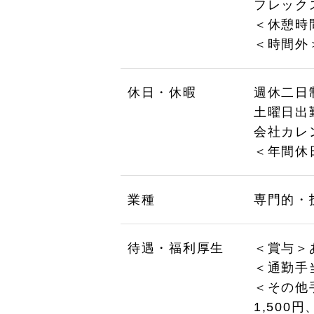
フレック
＜休憩時間
＜時間外
休日・休暇
週休二日
土曜日出
会社カレ
＜年間休日
業種
専門的・
待遇・福利厚生
＜賞与＞あ
＜通勤手当
＜その他
1,500