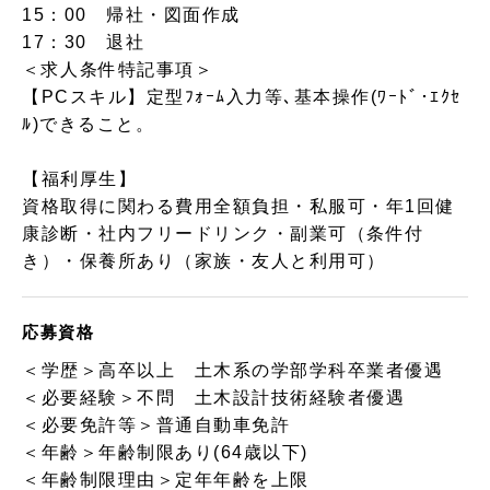
15：00 帰社・図面作成
17：30 退社
＜求人条件特記事項＞
【PCスキル】定型ﾌｫｰﾑ入力等､基本操作(ﾜｰﾄﾞ･ｴｸｾ
ﾙ)できること。
【福利厚生】
資格取得に関わる費用全額負担・私服可・年1回健
康診断・社内フリードリンク・副業可（条件付
き）・保養所あり（家族・友人と利用可）
応募資格
＜学歴＞高卒以上 土木系の学部学科卒業者優遇
＜必要経験＞不問 土木設計技術経験者優遇
＜必要免許等＞普通自動車免許
＜年齢＞年齢制限あり(64歳以下)
＜年齢制限理由＞定年年齢を上限