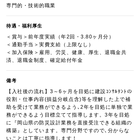
専門的・技術的職業
待遇・福利厚生
＜賞与＞前年度実績（年2回・3.80ヶ月分）
＜通勤手当＞実費支給（上限なし）
＜加入保険＞雇用、労災、健康、厚生、退職金共
済、退職金制度、確定給付年金
備考
【入社後の流れ】3～6ヶ月を目処に建設ｺﾝｻﾙﾀﾝﾄの
役割・仕事内容(損益分岐点含)等を理解した上で補
助を受けて業務ができるよう､2年を目処に単独で業
務ができるよう目標立てて指導します。3年を目処
に『岡山県の防災設計業務を直接受注できる組織の
構築』としています。専門分野ですので､分からな
いことは丁寧に指導します！