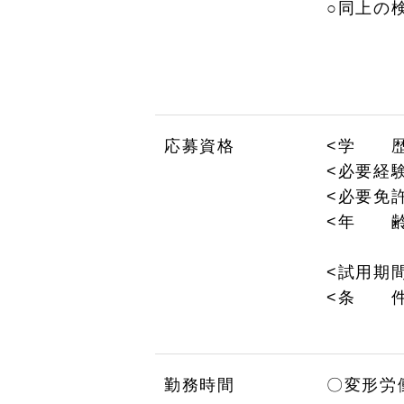
○同上の
応募資格
<学 歴
<必要経
<必要免
<年 齢
理由…
<試用期
<条 件
勤務時間
〇変形労