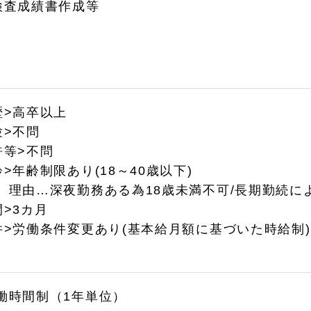
検査成績書作成等
>高卒以上
験>不問
許等>不問
>年齢制限あり(18～40歳以下)
深夜勤務ある為18歳未満不可/長期勤続によ
間>3カ月
>労働条件変更あり(基本給月額に基づいた時給制)
働時間制（1年単位）