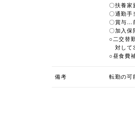
〇扶養家
〇通勤手当
〇賞与…
〇加入保
○二交替
対して3
○昼食費
備考
転勤の可