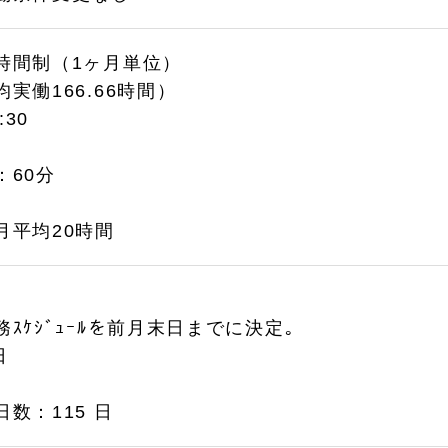
時間制（1ヶ月単位）
実働166.66時間）
:30
：60分
月平均20時間
ｽｹｼﾞｭｰﾙを前月末日までに決定｡
日
数：115 日