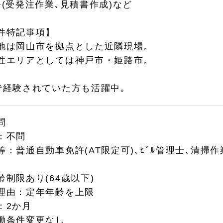
務(受発注作業､見積書作成)など
件特記事項】
地は岡山市を拠点とした近隣現場。
性エリアとしては神戸市・姫路市。
で経験されていた方も活躍中｡
問
：不問
等：普通自動車免許(AT限定可)､ﾋﾞﾙ管理士､清掃
齢制限あり(64歳以下)
理由：定年年齢を上限
：2か月
働条件変更なし