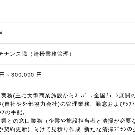
区
テナンス職（清掃業務管理）
 円～300,000 円
実務(主に大型商業施設からｽｰﾊﾟｰ､全国ﾁｪｰﾝ展開
ｯﾌ(自社や外部協力会社)の管理業務、勤怠およびｼﾌ
ｯﾌの手配｡
企業との窓口業務（企業や施設担当者と清掃が必要
や契約更新に向けて見積り作成･新たな清掃ﾌﾟﾗﾝの