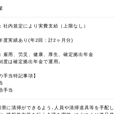
業
：社内規定により実費支給（上限なし）
年度実績あり(年2回：計2ヶ月分)
：雇用、労災、健康、厚生、確定拠出年金
制度は確定拠出年金で運用｡
の手当特記事項】
当
勤手当
円滑に清掃ができるよう､人員や清掃道具等を手配し