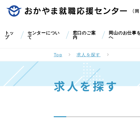
トッ
センターについ
窓口のご案
岡山のお仕事
プ
て
内
へ
Top
求人を探す
求人を探す