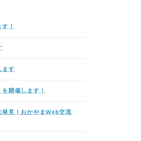
ます！
す
します
」を開催します！
発見！おかやまWeb交流