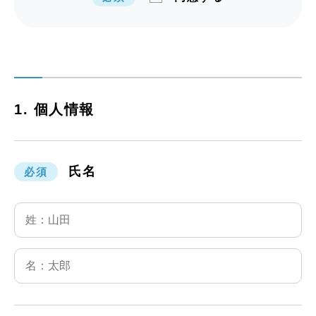
的の範囲内で利用します。
２ 利用目的の達成に必要な範囲内で個人
情報の取り扱いを第三者に委託する場合や
法令による場合等正当な理由がある場合を
除き、個人情報の利用目的以外の利用や第
三者への提供はいたしません。
1. 個人情報
３ 個人情報の漏えい、滅失又は毀損の防
止等、適切な管理のための必要かつ適切な
措置を講じます。
氏名
必須
４ 保有する必要がなくなった個人情報
は、確実に、かつ、速やかに消去します。
＊お問合せ窓口＊
〒700-8570
岡山市北区内山下2-4-6
岡山県庁 労働雇用政策課内
おかやま就職応援センター
電話番号 (086)226-7313